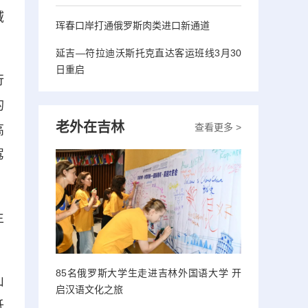
域
珲春口岸打通俄罗斯肉类进口新通道
延吉—符拉迪沃斯托克直达客运班线3月30
日重启
行
的
老外在吉林
查看更多 >
高
驾
生
85名俄罗斯大学生走进吉林外国语大学 开
山
启汉语文化之旅
低