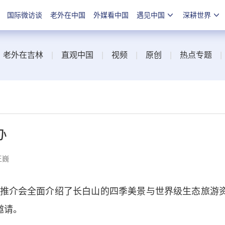
国际微访谈
老外在中国
外媒看中国
遇见中国
深耕世界
|
老外在吉林
|
直观中国
|
视频
|
原创
|
热点专题
办
王巍
介会全面介绍了长白山的四季美景与世界级生态旅游
邀请。