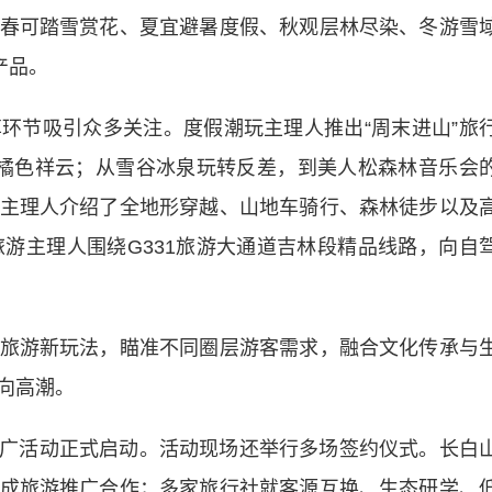
可踏雪赏花、夏宜避暑度假、秋观层林尽染、冬游雪
产品。
节吸引众多关注。度假潮玩主理人推出“周末进山”旅
橘色祥云；从雪谷冰泉玩转反差，到美人松森林音乐会
主理人介绍了全地形穿越、山地车骑行、森林徒步以及
1旅游主理人围绕G331旅游大通道吉林段精品线路，向自
游新玩法，瞄准不同圈层游客需求，融合文化传承与
向高潮。
广活动正式启动。活动现场还举行多场签约仪式。长白
成旅游推广合作；多家旅行社就客源互换、生态研学、