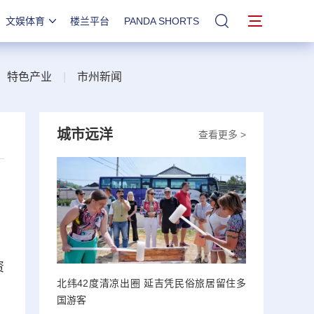
文娱体育
楼兰平台
PANDA SHORTS
站内搜索
|
特色产业
|
市州新闻
城市远洋
查看更多 >
资
北纬42度清凉出圈 延吉凭民俗旅居留住多
国游客