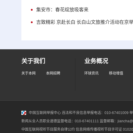
集安市：春花绽放吸客来
吉致精彩 京赴长白 长白山文旅推介活动在京
关于我们
业务概况
关于本网
本网招聘
环球资讯
移动增值
中国互联网举报中心
违法和不良信息举报电话：010-67401009 举报邮
新闻从业人员职业道德监督电话：010-67401111 监督邮箱：jiancha@c
中国互联网视听节目服务自律公约
信息网络传播视听节目许可证 010200