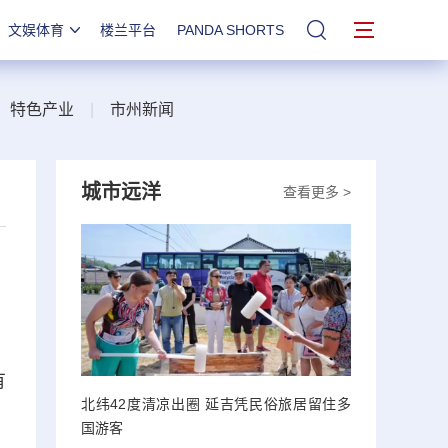
文娱体育
楼兰平台
PANDA SHORTS
站内搜索
|
特色产业
|
市州新闻
城市远洋
查看更多 >
有
北纬42度清凉出圈 延吉凭民俗旅居留住多
、
国游客