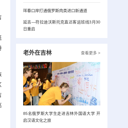
珲春口岸打通俄罗斯肉类进口新通道
吉
延吉—符拉迪沃斯托克直达客运班线3月30
，
日重启
延
特
老外在吉林
查看更多 >
族
区
吉
巡
85名俄罗斯大学生走进吉林外国语大学 开
启汉语文化之旅