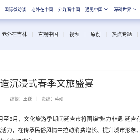
国际微访谈
老外在中国
外媒看中国
遇见中国
深耕世界
|
老外在吉林
|
直观中国
|
视频
|
原创
|
热点专题
打造沉浸式春季文旅盛宴
线
编辑：王巍
责编：蒋硕
6月，文化旅游季期间延吉市将围绕“魅力非遗·延吉
代活力，在传承民俗风情中拉动消费增长、提升城市形象