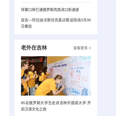
珲春口岸打通俄罗斯肉类进口新通道
延吉—符拉迪沃斯托克直达客运班线3月30
日重启
老外在吉林
查看更多 >
85名俄罗斯大学生走进吉林外国语大学 开
启汉语文化之旅