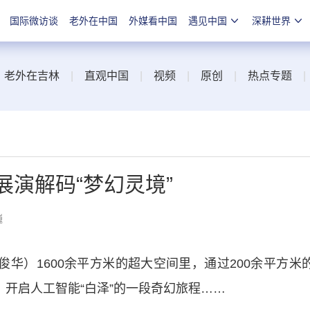
国际微访谈
老外在中国
外媒看中国
遇见中国
深耕世界
|
老外在吉林
|
直观中国
|
视频
|
原创
|
热点专题
展演解码“梦幻灵境”
巍
华）1600余平方米的超大空间里，通过200余平方米
，开启人工智能“白泽”的一段奇幻旅程……