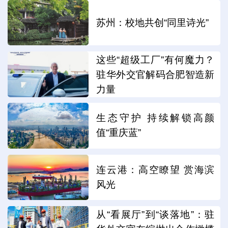
苏州：校地共创“同里诗光”
这些“超级工厂”有何魔力？
驻华外交官解码合肥智造新
力量
生态守护 持续解锁高颜
值“重庆蓝”
连云港：高空瞭望 赏海滨
风光
从“看展厅”到“谈落地”：驻