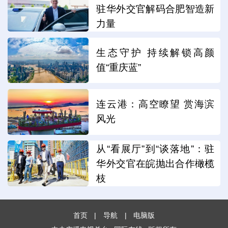
驻华外交官解码合肥智造新
力量
生态守护 持续解锁高颜
值“重庆蓝”
连云港：高空瞭望 赏海滨
风光
从“看展厅”到“谈落地”：驻
华外交官在皖抛出合作橄榄
枝
首页
|
导航
|
电脑版