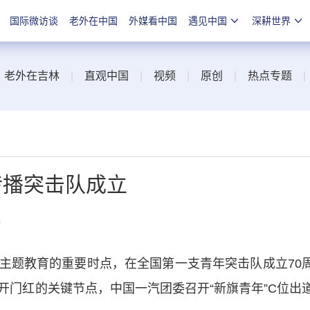
国际微访谈
老外在中国
外媒看中国
遇见中国
深耕世界
|
老外在吉林
|
直观中国
|
视频
|
原创
|
热点专题
传播突击队成立
线
题教育的重要时点，在全国第一支青年突击队成立70
开门红的关键节点，中国一汽团委召开“新旗青年”C位出