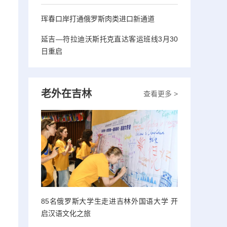
珲春口岸打通俄罗斯肉类进口新通道
延吉—符拉迪沃斯托克直达客运班线3月30
日重启
老外在吉林
查看更多 >
85名俄罗斯大学生走进吉林外国语大学 开
启汉语文化之旅