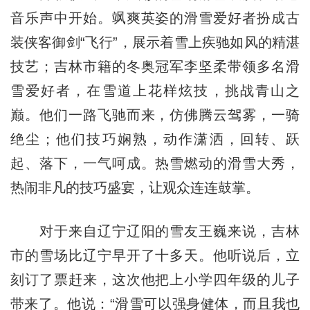
音乐声中开始。飒爽英姿的滑雪爱好者扮成古
装侠客御剑“飞行”，展示着雪上疾驰如风的精湛
技艺；吉林市籍的冬奥冠军李坚柔带领多名滑
雪爱好者，在雪道上花样炫技，挑战青山之
巅。他们一路飞驰而来，仿佛腾云驾雾，一骑
绝尘；他们技巧娴熟，动作潇洒，回转、跃
起、落下，一气呵成。热雪燃动的滑雪大秀，
热闹非凡的技巧盛宴，让观众连连鼓掌。
对于来自辽宁辽阳的雪友王巍来说，吉林
市的雪场比辽宁早开了十多天。他听说后，立
刻订了票赶来，这次他把上小学四年级的儿子
带来了。他说：“滑雪可以强身健体，而且我也