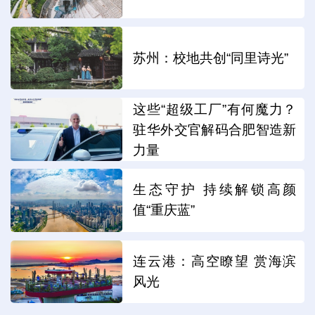
苏州：校地共创“同里诗光”
这些“超级工厂”有何魔力？
驻华外交官解码合肥智造新
力量
生态守护 持续解锁高颜
值“重庆蓝”
连云港：高空瞭望 赏海滨
风光