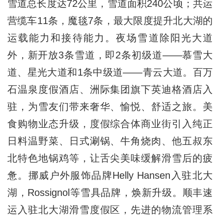
雪道总长度达72公里，雪道面积240公顷；共运
营缆车11条，魔毯7条，最大限度提升北大湖的
运载能力和接待能力。夜场雪道除阳光大道
外，新开放3条雪道，即2条初级道——慕雪大
道、星光大道和1条中级道——青云大道。百万
石温泉度假酒店、洲际集团旗下英迪格酒店入
驻，为雪友们带来奢华、愉悦、舒适之旅。美
食购物业态升级，度假综合体商业街引入纯正
日料温野菜、日式涮锅、牛角烧肉、他五叔东
北特色地锅鸡等，让舌尖美味缓解滑雪后的疲
惫。挪威户外服饰品牌Helly Hansen入驻北大
湖，Rossignol等雪具品牌，焕新升级。顺丰速
运入驻北大湖滑雪度假区，先进的物流管理系