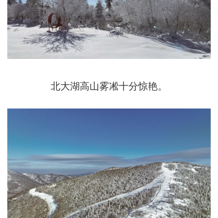
北大湖高山雾凇十分惊艳。