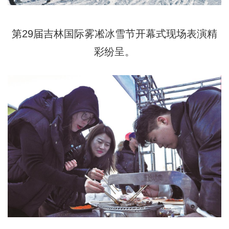
第29届吉林国际雾凇冰雪节开幕式现场表演精
彩纷呈。