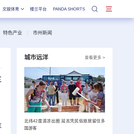
文娱体育
楼兰平台
PANDA SHORTS
站内搜索
|
特色产业
|
市州新闻
城市远洋
查看更多 >
车
北纬42度清凉出圈 延吉凭民俗旅居留住多
红
国游客