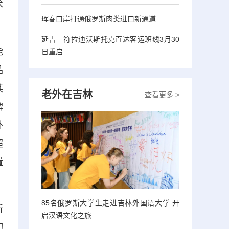
术
珲春口岸打通俄罗斯肉类进口新通道
延吉—符拉迪沃斯托克直达客运班线3月30
能
日重启
品
其
老外在吉林
查看更多 >
牌
外
超
量
85名俄罗斯大学生走进吉林外国语大学 开
新
启汉语文化之旅
切