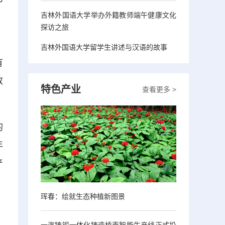
吉林外国语大学举办外籍教师端午健康文化
探访之旅
，
吉林外国语大学留学生讲述与汉语的故事
有
致
特色产业
查看更多 >
的
年
产
，
珲春：绘就生态种植新图景
一汽铸锻一体化铸造桥壳智能生产线正式投