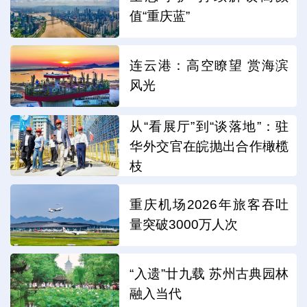
值“重庆蓝”
连云港：高空瞭望 赏海滨
风光
从“看展厅”到“谈落地”：驻
华外交官在皖抛出合作橄榄
枝
重庆机场2026年旅客吞吐
量突破3000万人次
“入遗”廿九载 苏州古典园林
融入当代