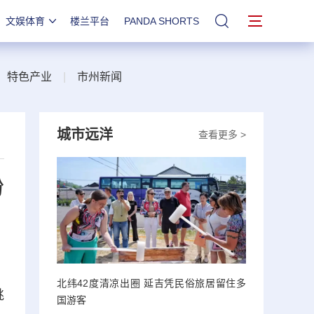
文娱体育
楼兰平台
PANDA SHORTS
站内搜索
|
特色产业
|
市州新闻
城市远洋
查看更多 >
纷
北纬42度清凉出圈 延吉凭民俗旅居留住多
洮
国游客