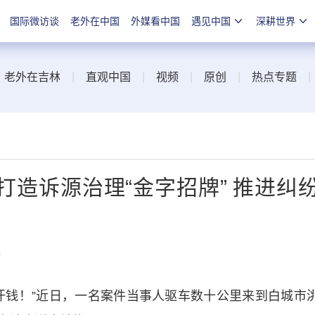
国际微访谈
老外在中国
外媒看中国
遇见中国
深耕世界
|
老外在吉林
|
直观中国
|
视频
|
原创
|
热点专题
造诉源治理“金字招牌” 推进纠
线
钱！”近日，一名案件当事人驱车数十公里来到白城市