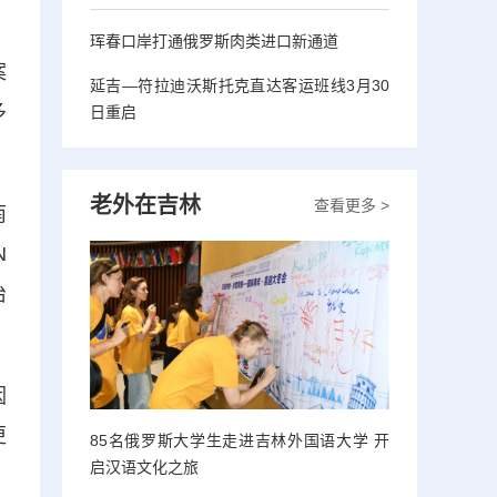
珲春口岸打通俄罗斯肉类进口新通道
案
延吉—符拉迪沃斯托克直达客运班线3月30
多
日重启
老外在吉林
查看更多 >
南
N
治
因
更
85名俄罗斯大学生走进吉林外国语大学 开
启汉语文化之旅