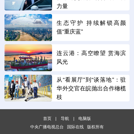
力量
生态守护 持续解锁高颜
值“重庆蓝”
连云港：高空瞭望 赏海滨
风光
从“看展厅”到“谈落地”：驻
华外交官在皖抛出合作橄榄
枝
首页
|
导航
|
电脑版
中央广播电视总台
国际在线
版权所有