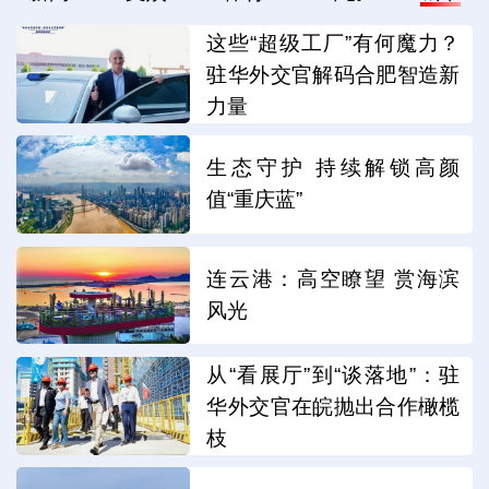
这些“超级工厂”有何魔力？
驻华外交官解码合肥智造新
力量
生态守护 持续解锁高颜
值“重庆蓝”
连云港：高空瞭望 赏海滨
风光
从“看展厅”到“谈落地”：驻
华外交官在皖抛出合作橄榄
枝