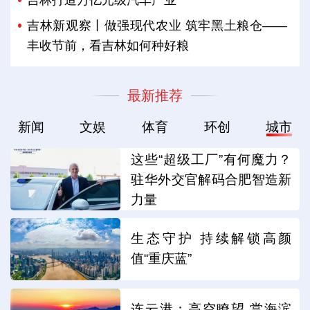
吉林打造万亿元级汽车产业
吉林新观察丨做强现代农业 筑牢黑土粮仓——
丰收节前，看吉林如何种好粮
最新推荐
新闻
文娱
体育
环创
城市
这些“超级工厂”有何魔力？
驻华外交官解码合肥智造新
力量
生态守护 持续解锁高颜
值“重庆蓝”
连云港：高空瞭望 赏海滨