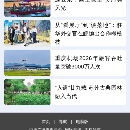
风光
从“看展厅”到“谈落地”：驻
华外交官在皖抛出合作橄榄
枝
重庆机场2026年旅客吞吐
量突破3000万人次
“入遗”廿九载 苏州古典园林
融入当代
首页
|
导航
|
电脑版
中央广播电视总台
国际在线
版权所有