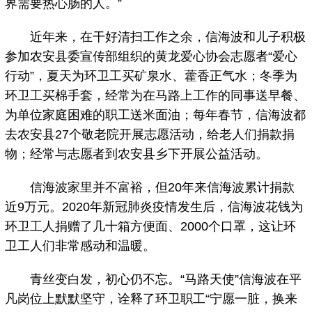
界需要热心肠的人。”
近年来，在干好清扫工作之余，信海波和儿子积极
参加农安县委宣传部组织的黄龙爱心协会志愿者“爱心
行动”，夏天为环卫工买矿泉水、藿香正气水；冬季为
环卫工买棉手套，经常为在马路上工作的同事送早餐、
为单位家庭困难的职工送米面油；每年春节，信海波都
去农安县27个敬老院开展志愿活动，给老人们捐款捐
物；经常与志愿者到农安县乡下开展公益活动。
信海波家里并不富裕，但20年来信海波累计捐款
近9万元。2020年新冠肺炎疫情发生后，信海波花钱为
环卫工人捐赠了几十箱方便面、2000个口罩，这让环
卫工人们非常感动和温暖。
青丝变白发，初心仍不忘。“马路天使”信海波在平
凡岗位上默默坚守，诠释了环卫职工“宁愿一脏，换来