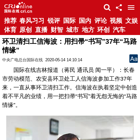
推荐
春风习习
锐评
国际
国内
评论
视频
文娱
体育
原创
直播
财智
城市
地方
环创
汽车
环卫清扫工信海波：用扫帚“书写”37年“马路
情缘”
中央广电总台国际在线
2020-05-14 14:10:14
国际在线吉林报道（蒋民 通讯员 闻一平）：长春
市劳动模范、农安县环卫处工人信海波参加工作37年
来，一直从事环卫清扫工作。信海波在执着坚定中创造
着不平凡的业绩，用一把扫帚“书写”着无怨无悔的“马路
情缘”。