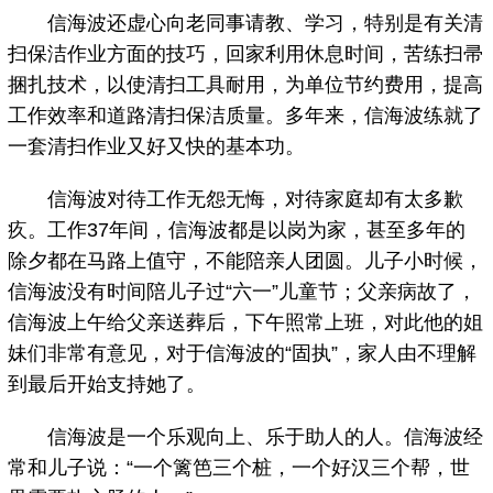
信海波还虚心向老同事请教、学习，特别是有关清
扫保洁作业方面的技巧，回家利用休息时间，苦练扫帚
捆扎技术，以使清扫工具耐用，为单位节约费用，提高
工作效率和道路清扫保洁质量。多年来，信海波练就了
一套清扫作业又好又快的基本功。
信海波对待工作无怨无悔，对待家庭却有太多歉
疚。工作37年间，信海波都是以岗为家，甚至多年的
除夕都在马路上值守，不能陪亲人团圆。儿子小时候，
信海波没有时间陪儿子过“六一”儿童节；父亲病故了，
信海波上午给父亲送葬后，下午照常上班，对此他的姐
妹们非常有意见，对于信海波的“固执”，家人由不理解
到最后开始支持她了。
信海波是一个乐观向上、乐于助人的人。信海波经
常和儿子说：“一个篱笆三个桩，一个好汉三个帮，世