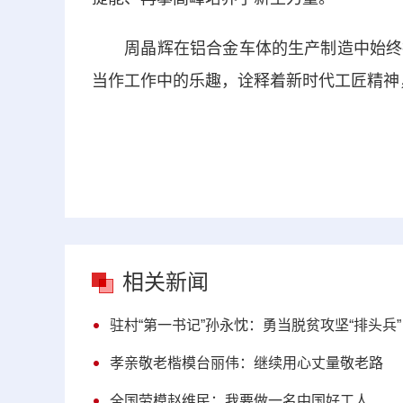
周晶辉在铝合金车体的生产制造中始终把
当作工作中的乐趣，诠释着新时代工匠精神
相关新闻
驻村“第一书记”孙永忱：勇当脱贫攻坚“排头兵”
孝亲敬老楷模台丽伟：继续用心丈量敬老路
全国劳模赵维民：我要做一名中国好工人