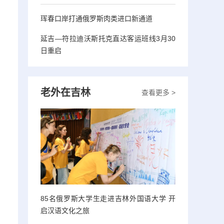
珲春口岸打通俄罗斯肉类进口新通道
延吉—符拉迪沃斯托克直达客运班线3月30
日重启
老外在吉林
查看更多 >
85名俄罗斯大学生走进吉林外国语大学 开
启汉语文化之旅