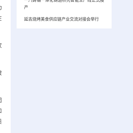
产
功
在
延吉烧烤美食供应链产业交流对接会举行
家
被
团
和
质