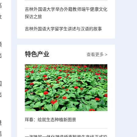
高
吉林外国语大学举办外籍教师端午健康文化
及
探访之旅
吉林外国语大学留学生讲述与汉语的故事
领
特色产业
查看更多 >
出
国
出
珲春：绘就生态种植新图景
进
结
一汽铸锻一体化铸造桥壳智能生产线正式投