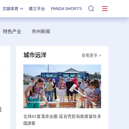
文娱体育
楼兰平台
PANDA SHORTS
站内搜索
|
特色产业
|
市州新闻
城市远洋
查看更多 >
周
北纬42度清凉出圈 延吉凭民俗旅居留住多
国游客