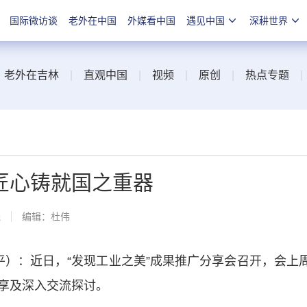
国际微访谈
老外在中国
外媒看中国
遇见中国
深耕世界
|
老外在吉林
|
直观中国
|
视频
|
原创
|
热点专题
匠心铸就国之重器
线
编辑：杜伟
）：近日，“发现工业之美”成果推广分享会召开，会上
享及深入交流探讨。