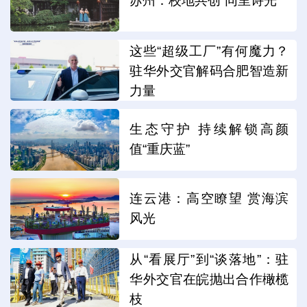
苏州：校地共创“同里诗光”
这些“超级工厂”有何魔力？
驻华外交官解码合肥智造新
力量
生态守护 持续解锁高颜
值“重庆蓝”
连云港：高空瞭望 赏海滨
风光
从“看展厅”到“谈落地”：驻
华外交官在皖抛出合作橄榄
枝