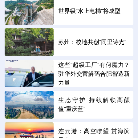
世界级“水上电梯”将成型
苏州：校地共创“同里诗光”
这些“超级工厂”有何魔力？
驻华外交官解码合肥智造新
力量
生态守护 持续解锁高颜
值“重庆蓝”
连云港：高空瞭望 赏海滨