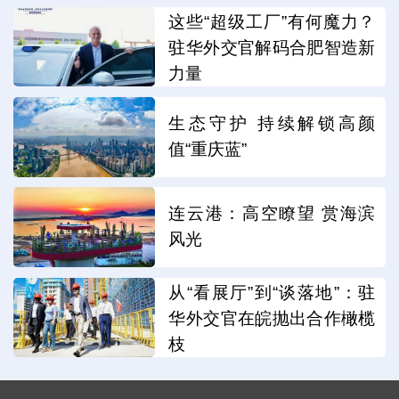
这些“超级工厂”有何魔力？
驻华外交官解码合肥智造新
力量
生态守护 持续解锁高颜
值“重庆蓝”
连云港：高空瞭望 赏海滨
风光
从“看展厅”到“谈落地”：驻
华外交官在皖抛出合作橄榄
枝