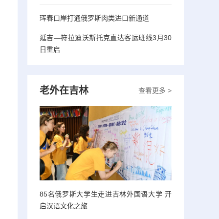
珲春口岸打通俄罗斯肉类进口新通道
延吉—符拉迪沃斯托克直达客运班线3月30
日重启
老外在吉林
查看更多 >
85名俄罗斯大学生走进吉林外国语大学 开
启汉语文化之旅