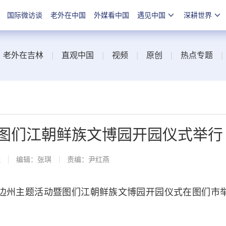
国际微访谈
老外在中国
外媒看中国
遇见中国
深耕世界
|
老外在吉林
|
直观中国
|
视频
|
原创
|
热点专题
暨图们江朝鲜族文博园开园仪式举行
线
编辑：张琪
责编：尹红燕
日”延边州主题活动暨图们江朝鲜族文博园开园仪式在图们市