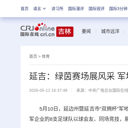
首页
语言
讲习所
国际漫评
国际锐评
国际3分钟
要闻
|
城市远洋
首页
>
体育
延吉：绿茵赛场展风采 军
2026-05-12 16:37:48
来源：中央广电总台国际在
5月10日，延边州暨延吉市“双拥杯”军
军企业的8支足球队以球会友、同场竞技，