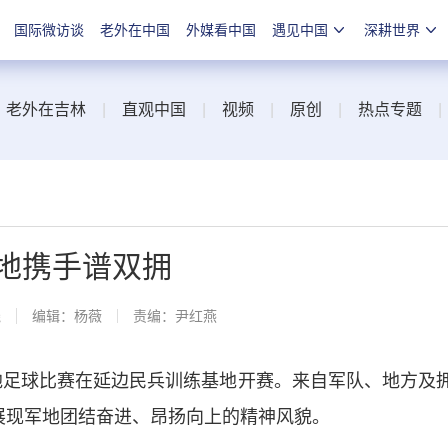
国际微访谈
老外在中国
外媒看中国
遇见中国
深耕世界
|
老外在吉林
|
直观中国
|
视频
|
原创
|
热点专题
地携手谱双拥
线
编辑：杨薇
责编：尹红燕
地足球比赛在延边民兵训练基地开赛。来自军队、地方及
展现军地团结奋进、昂扬向上的精神风貌。