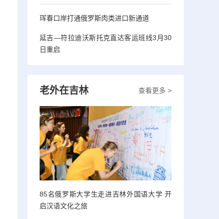
珲春口岸打通俄罗斯肉类进口新通道
延吉—符拉迪沃斯托克直达客运班线3月30
日重启
老外在吉林
查看更多 >
85名俄罗斯大学生走进吉林外国语大学 开
启汉语文化之旅