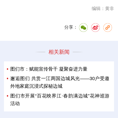
编辑：黄非
分享：
相关新闻
图们市：赋能宣传骨干 凝聚奋进力量
邂逅图们 共赏一江两国边城风光——30户受邀
外地家庭沉浸式探秘边城
图们市开展“百花映界江·春韵满边城”花神巡游
活动