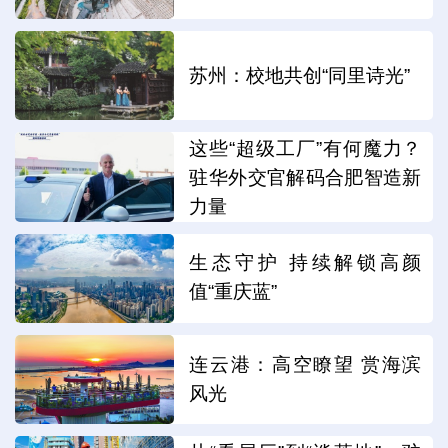
苏州：校地共创“同里诗光”
这些“超级工厂”有何魔力？
驻华外交官解码合肥智造新
力量
生态守护 持续解锁高颜
值“重庆蓝”
连云港：高空瞭望 赏海滨
风光