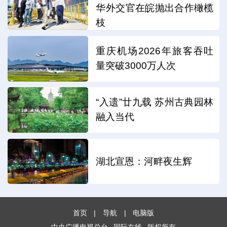
华外交官在皖抛出合作橄榄
枝
重庆机场2026年旅客吞吐
量突破3000万人次
“入遗”廿九载 苏州古典园林
融入当代
湖北宣恩：河畔夜生辉
首页
|
导航
|
电脑版
中央广播电视总台
国际在线
版权所有