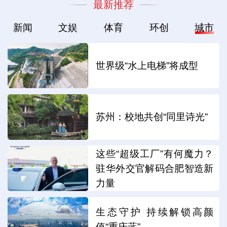
最新推荐
新闻
文娱
体育
环创
城市
世界级“水上电梯”将成型
苏州：校地共创“同里诗光”
这些“超级工厂”有何魔力？
驻华外交官解码合肥智造新
力量
生态守护 持续解锁高颜
值“重庆蓝”