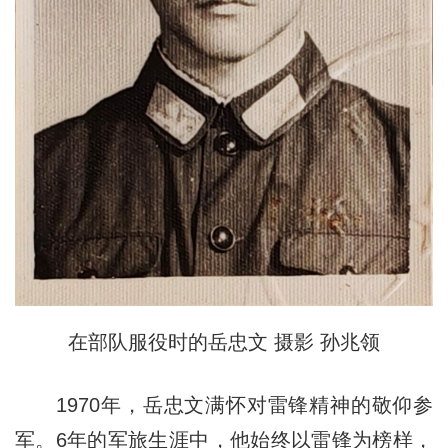
在部队服役时的岳忠文 摄影 孙兆领
1970年，岳忠文满怀对雷锋精神的敬仰参
军。6年的军旅生涯中，他始终以雷锋为榜样，