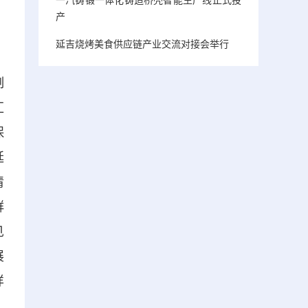
产
、
延吉烧烤美食供应链产业交流对接会举行
制
汇
保
延
清
群
见
展
样