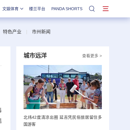
文娱体育
楼兰平台
PANDA SHORTS
站内搜索
|
特色产业
|
市州新闻
城市远洋
查看更多 >
科
北纬42度清凉出圈 延吉凭民俗旅居留住多
结
国游客