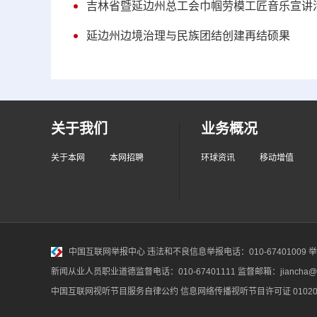
吉林省暨延边州总工会巾帼劳模工匠音乐宣讲
延边州边境治理与民族团结创建再结硕果
关于我们
业务概况
关于本网
本网招聘
环球资讯
移动增值
中国互联网举报中心
违法和不良信息举报电话：010-67401009 举报邮
新闻从业人员职业道德监督电话：010-67401111 监督邮箱：jiancha@c
中国互联网视听节目服务自律公约
信息网络传播视听节目许可证 010200