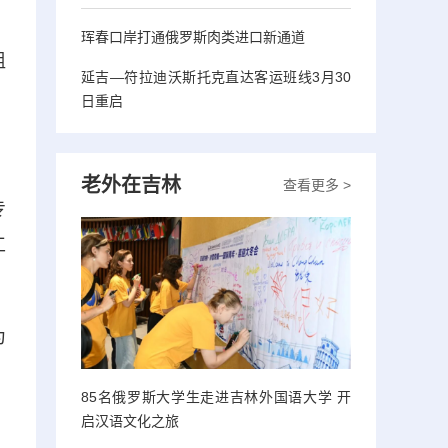
珲春口岸打通俄罗斯肉类进口新通道
组
延吉—符拉迪沃斯托克直达客运班线3月30
日重启
老外在吉林
查看更多 >
专
工
为
85名俄罗斯大学生走进吉林外国语大学 开
启汉语文化之旅