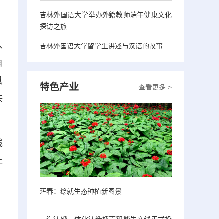
吉林外国语大学举办外籍教师端午健康文化
探访之旅
入
吉林外国语大学留学生讲述与汉语的故事
自
具
特色产业
查看更多 >
共
线
让
珲春：绘就生态种植新图景
一汽铸锻一体化铸造桥壳智能生产线正式投