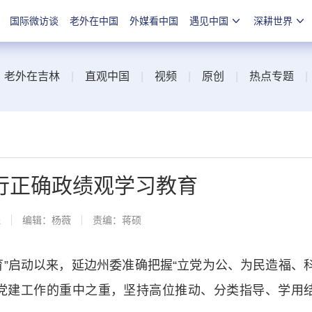
国际微访谈
老外在中国
外媒看中国
遇见中国
深耕世界
|
老外在吉林
|
直观中国
|
视频
|
原创
|
热点专题
行正确政绩观学习教育
线
编辑：杨薇
责编：蒋硕
启动以来，延边州委准确把握“立党为公、为民造福、
党建工作的重中之重，坚持高位推动、分类指导、学用