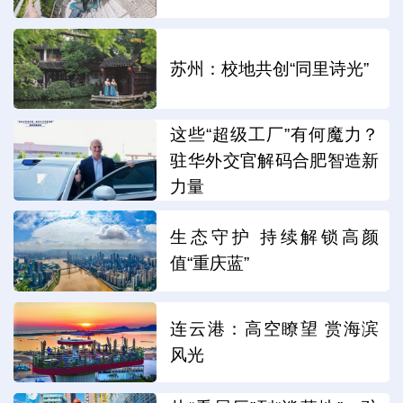
苏州：校地共创“同里诗光”
这些“超级工厂”有何魔力？
驻华外交官解码合肥智造新
力量
生态守护 持续解锁高颜
值“重庆蓝”
连云港：高空瞭望 赏海滨
风光