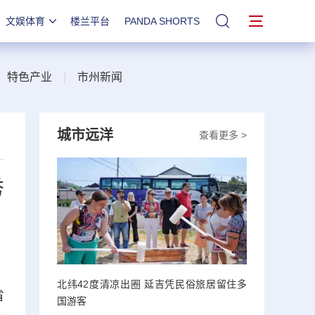
文娱体育
楼兰平台
PANDA SHORTS
站内搜索
|
特色产业
|
市州新闻
城市远洋
查看更多 >
秀
北纬42度清凉出圈 延吉凭民俗旅居留住多
省
国游客