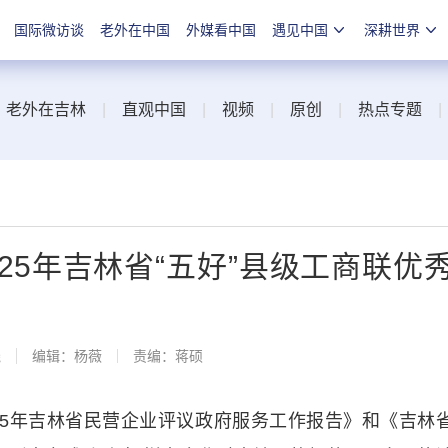
国际微访谈
老外在中国
外媒看中国
遇见中国
深耕世界
|
老外在吉林
|
直观中国
|
视频
|
原创
|
热点专题
25年吉林省“五好”县级工商联优
线
编辑：杨薇
责编：蒋硕
5年吉林省民营企业评议政府服务工作报告》和《吉林