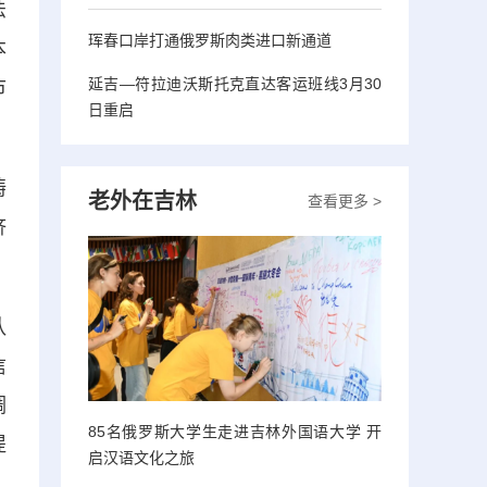
法
珲春口岸打通俄罗斯肉类进口新通道
本
延吉—符拉迪沃斯托克直达客运班线3月30
市
日重启
铸
老外在吉林
查看更多 >
济
队
信
调
85名俄罗斯大学生走进吉林外国语大学 开
提
启汉语文化之旅
；