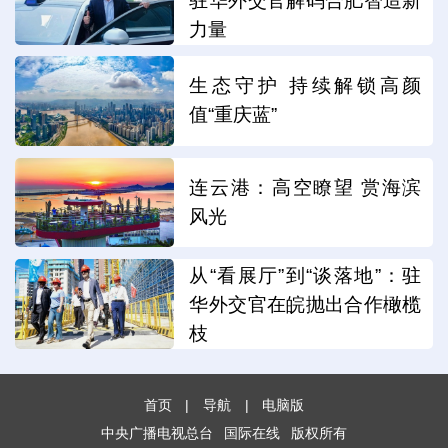
驻华外交官解码合肥智造新
力量
生态守护 持续解锁高颜
值“重庆蓝”
连云港：高空瞭望 赏海滨
风光
从“看展厅”到“谈落地”：驻
华外交官在皖抛出合作橄榄
枝
首页
|
导航
|
电脑版
中央广播电视总台
国际在线
版权所有