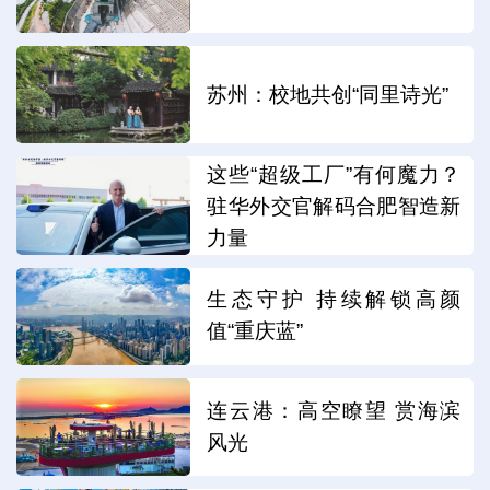
苏州：校地共创“同里诗光”
这些“超级工厂”有何魔力？
驻华外交官解码合肥智造新
力量
生态守护 持续解锁高颜
值“重庆蓝”
连云港：高空瞭望 赏海滨
风光