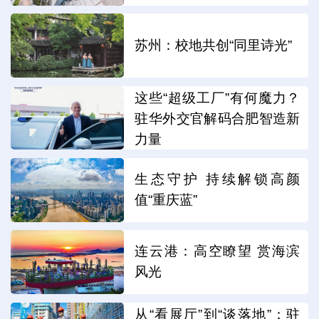
苏州：校地共创“同里诗光”
这些“超级工厂”有何魔力？
驻华外交官解码合肥智造新
力量
生态守护 持续解锁高颜
值“重庆蓝”
连云港：高空瞭望 赏海滨
风光
从“看展厅”到“谈落地”：驻