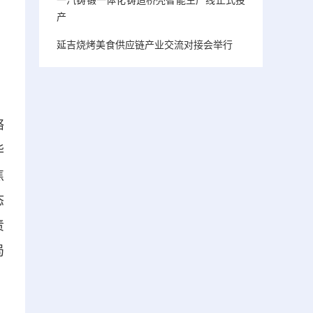
产
延吉烧烤美食供应链产业交流对接会举行
络
华
焦
态
责
局