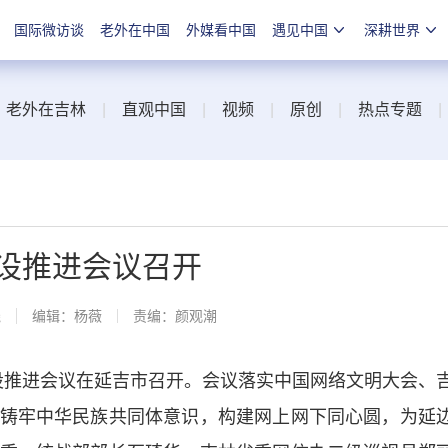
国际微访谈
老外在中国
外媒看中国
遇见中国
深耕世界
|
老外在吉林
|
直观中国
|
视频
|
原创
|
热点专题
建设推进会议召开
线
编辑：杨薇
责编：颜观潮
建设推进会议在延吉市召开。会议落实中国网络文明大会、
铸牢中华民族共同体意识，构建网上网下同心圆，为延