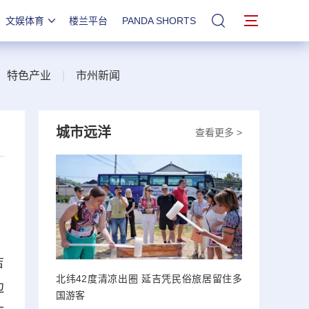
文娱体育
楼兰平台
PANDA SHORTS
站内搜索
|
特色产业
|
市州新闻
城市远洋
查看更多 >
吉
北纬42度清凉出圈 延吉凭民俗旅居留住多
边
国游客