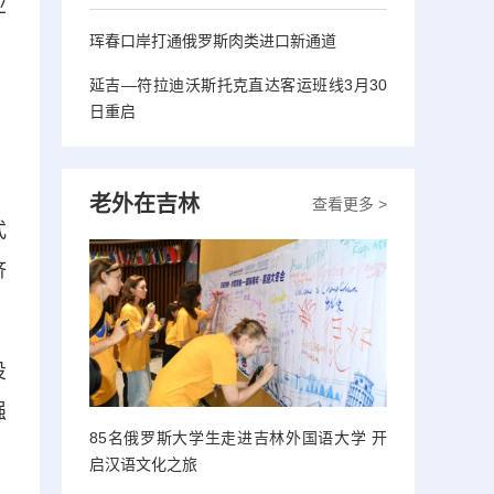
业
珲春口岸打通俄罗斯肉类进口新通道
延吉—符拉迪沃斯托克直达客运班线3月30
日重启
老外在吉林
查看更多 >
式
济
投
强
85名俄罗斯大学生走进吉林外国语大学 开
启汉语文化之旅