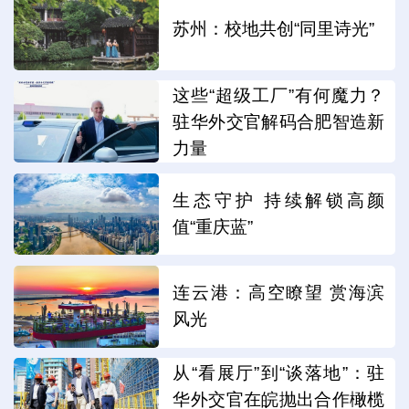
苏州：校地共创“同里诗光”
这些“超级工厂”有何魔力？
驻华外交官解码合肥智造新
力量
生态守护 持续解锁高颜
值“重庆蓝”
连云港：高空瞭望 赏海滨
风光
从“看展厅”到“谈落地”：驻
华外交官在皖抛出合作橄榄