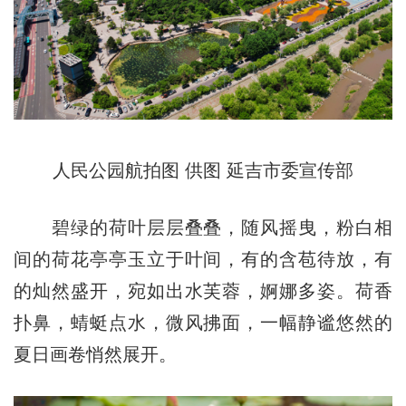
人民公园航拍图 供图 延吉市委宣传部
碧绿的荷叶层层叠叠，随风摇曳，粉白相
间的荷花亭亭玉立于叶间，有的含苞待放，有
的灿然盛开，宛如出水芙蓉，婀娜多姿。荷香
扑鼻，蜻蜓点水，微风拂面，一幅静谧悠然的
夏日画卷悄然展开。