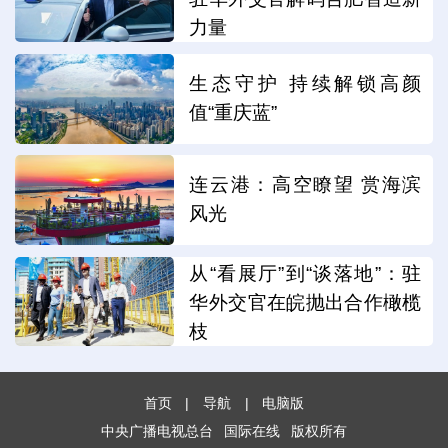
力量
生态守护 持续解锁高颜
值“重庆蓝”
连云港：高空瞭望 赏海滨
风光
从“看展厅”到“谈落地”：驻
华外交官在皖抛出合作橄榄
枝
首页
|
导航
|
电脑版
中央广播电视总台
国际在线
版权所有