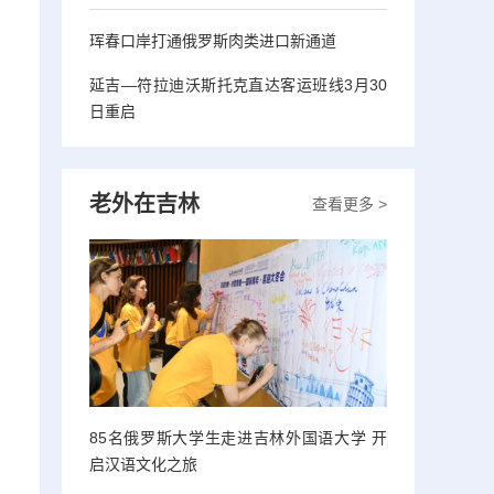
珲春口岸打通俄罗斯肉类进口新通道
延吉—符拉迪沃斯托克直达客运班线3月30
日重启
老外在吉林
查看更多 >
85名俄罗斯大学生走进吉林外国语大学 开
启汉语文化之旅