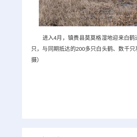
进入4月，镇赉县莫莫格湿地迎来白鹤迁徙
只，与同期抵达的200多只白头鹤、数千只
摄）