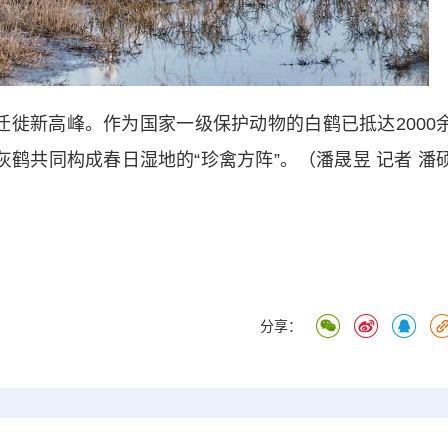
新高峰。作为国家一级保护动物的白鹤已抵达2000
灰鹤共同构成春日湿地的“珍禽方阵”。（潘晟昱 记者 潘
分享：