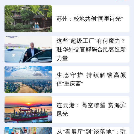
苏州：校地共创“同里诗光”
这些“超级工厂”有何魔力？
驻华外交官解码合肥智造新
力量
生态守护 持续解锁高颜
值“重庆蓝”
连云港：高空瞭望 赏海滨
风光
从“看展厅”到“谈落地”：驻