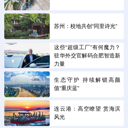
苏州：校地共创“同里诗光”
这些“超级工厂”有何魔力？
驻华外交官解码合肥智造新
力量
生态守护 持续解锁高颜
值“重庆蓝”
连云港：高空瞭望 赏海滨
风光