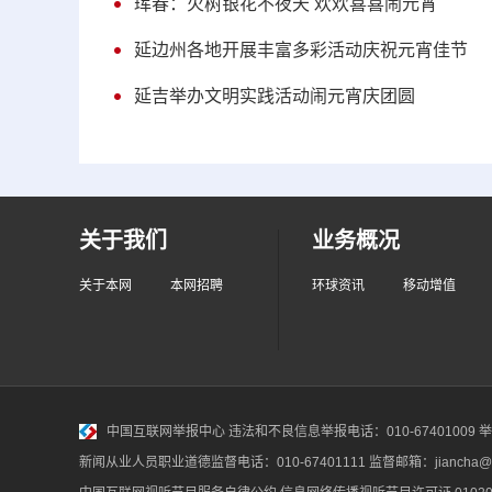
珲春：火树银花不夜天 欢欢喜喜闹元宵
延边州各地开展丰富多彩活动庆祝元宵佳节
延吉举办文明实践活动闹元宵庆团圆
关于我们
业务概况
关于本网
本网招聘
环球资讯
移动增值
中国互联网举报中心
违法和不良信息举报电话：010-67401009 举报邮
新闻从业人员职业道德监督电话：010-67401111 监督邮箱：jiancha@c