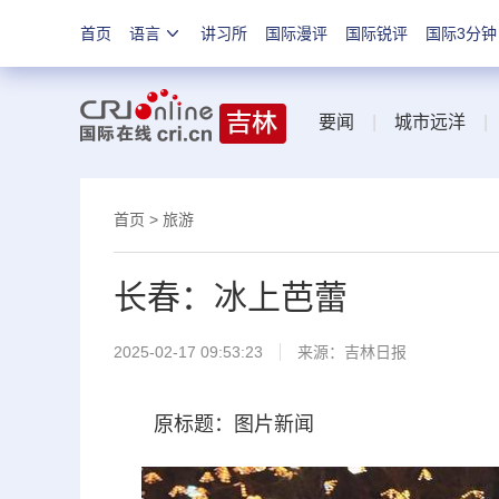
首页
语言
讲习所
国际漫评
国际锐评
国际3分钟
要闻
|
城市远洋
首页
>
旅游
长春：冰上芭蕾
2025-02-17 09:53:23
来源：
吉林日报
原标题：图片新闻