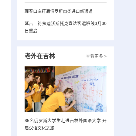
珲春口岸打通俄罗斯肉类进口新通道
延吉—符拉迪沃斯托克直达客运班线3月30
日重启
老外在吉林
查看更多 >
85名俄罗斯大学生走进吉林外国语大学 开
启汉语文化之旅