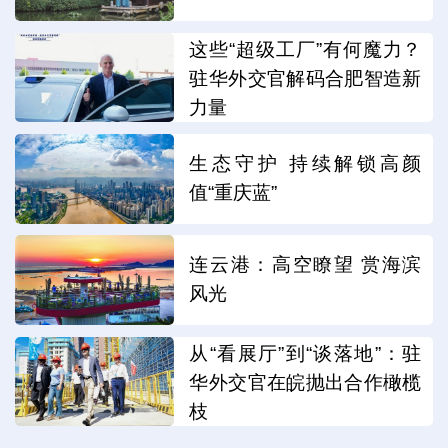
这些“超级工厂”有何魔力？
驻华外交官解码合肥智造新
力量
生态守护 持续解锁高颜
值“重庆蓝”
连云港：高空瞭望 赏海滨
风光
从“看展厅”到“谈落地”：驻
华外交官在皖抛出合作橄榄
枝