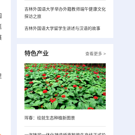
吉林外国语大学举办外籍教师端午健康文化
园
探访之旅
延
吉林外国语大学留学生讲述与汉语的故事
展
特色产业
查看更多 >
，
里
。
珲春：绘就生态种植新图景
一汽铸锻一体化铸造桥壳智能生产线正式投