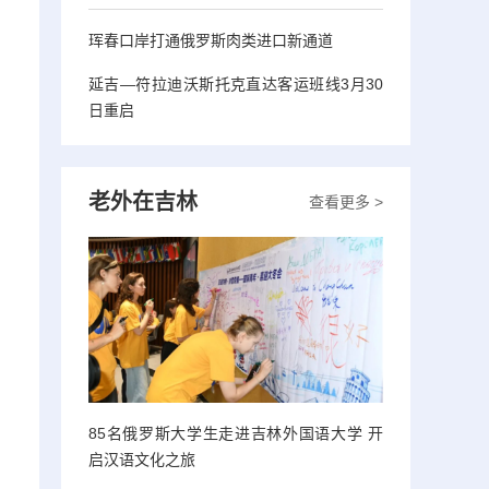
珲春口岸打通俄罗斯肉类进口新通道
延吉—符拉迪沃斯托克直达客运班线3月30
日重启
老外在吉林
查看更多 >
85名俄罗斯大学生走进吉林外国语大学 开
启汉语文化之旅