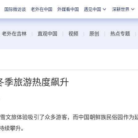
国际微访谈
老外在中国
外媒看中国
遇见中国
深耕世界
|
老外在吉林
|
直观中国
|
视频
|
原创
|
热点专题
冬季旅游热度飙升
线
文旅体验吸引了众多游客，而中国朝鲜族民俗园作为
持续攀升。