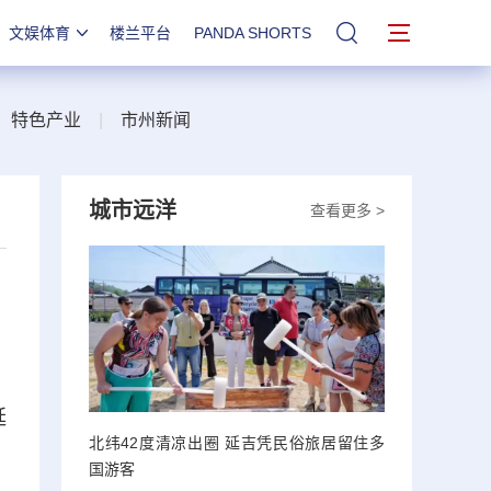
文娱体育
楼兰平台
PANDA SHORTS
站内搜索
|
特色产业
|
市州新闻
城市远洋
查看更多 >
延
北纬42度清凉出圈 延吉凭民俗旅居留住多
国游客