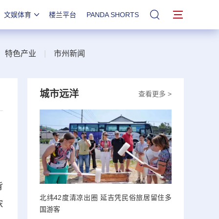
文娱体育
楼兰平台
PANDA SHORTS
站内搜索
|
特色产业
|
市州新闻
城市远洋
查看更多 >
背
北纬42度清凉出圈 延吉凭民俗旅居留住多
浓
国游客