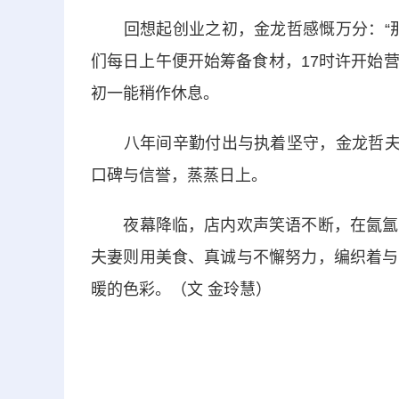
回想起创业之初，金龙哲感慨万分：“那
们每日上午便开始筹备食材，17时许开始
初一能稍作休息。
八年间辛勤付出与执着坚守，金龙哲夫妻
口碑与信誉，蒸蒸日上。
夜幕降临，店内欢声笑语不断，在氤氲的
夫妻则用美食、真诚与不懈努力，编织着与
暖的色彩。（文 金玲慧）