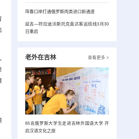
珲春口岸打通俄罗斯肉类进口新通道
青
延吉—符拉迪沃斯托克直达客运班线3月30
出
日重启
老外在吉林
查看更多 >
人
修
碌
，
顾
85名俄罗斯大学生走进吉林外国语大学 开
启汉语文化之旅