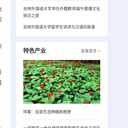
吉林外国语大学举办外籍教师端午健康文化
他
探访之旅
和
吉林外国语大学留学生讲述与汉语的故事
的
特色产业
查看更多 >
哲
温
珲春：绘就生态种植新图景
一汽铸锻一体化铸造桥壳智能生产线正式投