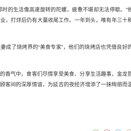
时的生活像高速旋转的陀螺，疲惫不堪却无法停歇。”
营业，打烊后仍有大量收尾工作。一年到头，唯有年三十
成了烧烤界的“美食专家”，他们的烧烤店也凭借良好
香气中，食客们尽情享受美食、分享生活趣事，金龙
顾客间的深厚情谊，为延吉的夜经济增添了一抹绚丽而