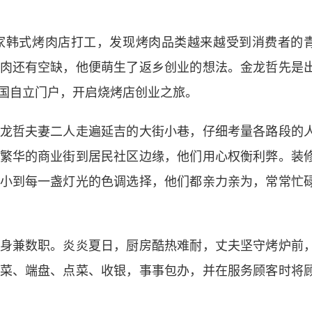
韩式烤肉店打工，发现烤肉品类越来越受到消费者的
肉还有空缺，他便萌生了返乡创业的想法。金龙哲先是
国自立门户，开启烧烤店创业之旅。
哲夫妻二人走遍延吉的大街小巷，仔细考量各路段的
繁华的商业街到居民社区边缘，他们用心权衡利弊。装
小到每一盏灯光的色调选择，他们都亲力亲为，常常忙
兼数职。炎炎夏日，厨房酷热难耐，丈夫坚守烤炉前
菜、端盘、点菜、收银，事事包办，并在服务顾客时将