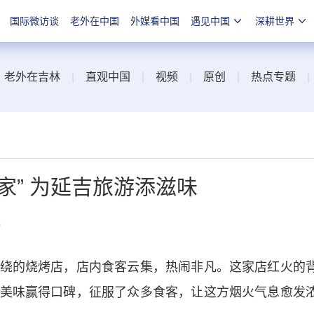
国际微访谈
老外在中国
外媒看中国
遇见中国
深耕世界
|
老外在吉林
|
直观中国
|
视频
|
原创
|
热点专题
家” 为延吉旅游添滋味
线
的烧烤店，店内食客云集，热闹非凡。这家店红火的
美味赢得口碑，征服了众多食客，让这方烟火气息愈发