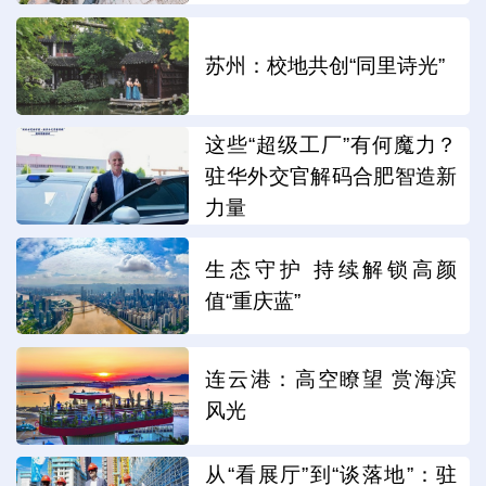
苏州：校地共创“同里诗光”
这些“超级工厂”有何魔力？
驻华外交官解码合肥智造新
力量
生态守护 持续解锁高颜
值“重庆蓝”
连云港：高空瞭望 赏海滨
风光
从“看展厅”到“谈落地”：驻