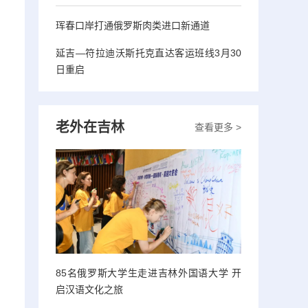
珲春口岸打通俄罗斯肉类进口新通道
延吉—符拉迪沃斯托克直达客运班线3月30
日重启
老外在吉林
查看更多 >
85名俄罗斯大学生走进吉林外国语大学 开
启汉语文化之旅