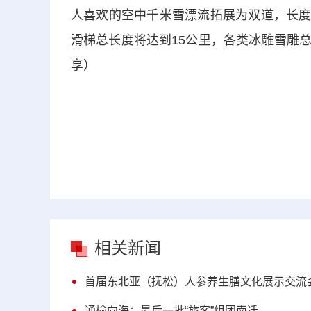
人喜欢的空中千米雪漂流拓展为双道，长度达
滑梯总长度将达到15公里，各类冰雕雪雕总
享）
相关新闻
首届东北亚（抚松）人参养生膳文化展示交流会
通榆向海：最后一批“旅客”组团南迁