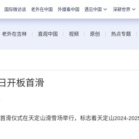
国际微访谈
老外在中国
外媒看中国
遇见中国
深耕世界
|
老外在吉林
|
直观中国
|
视频
|
原创
|
热点专题
9日开板首滑
线
滑仪式在天定山滑雪场举行，标志着天定山2024-202