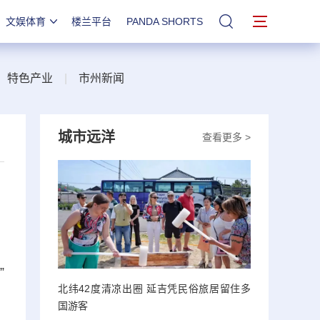
文娱体育
楼兰平台
PANDA SHORTS
站内搜索
|
特色产业
|
市州新闻
城市远洋
查看更多 >
”
北纬42度清凉出圈 延吉凭民俗旅居留住多
国游客