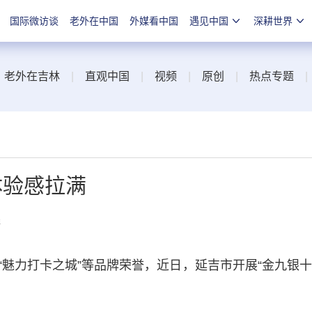
国际微访谈
老外在中国
外媒看中国
遇见中国
深耕世界
|
老外在吉林
|
直观中国
|
视频
|
原创
|
热点专题
体验感拉满
线
力打卡之城”等品牌荣誉，近日，延吉市开展“金九银十