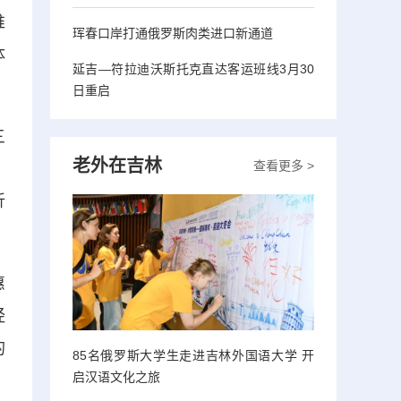
推
珲春口岸打通俄罗斯肉类进口新通道
体
延吉—符拉迪沃斯托克直达客运班线3月30
日重启
三
老外在吉林
查看更多 >
，
折
惠
经
的
85名俄罗斯大学生走进吉林外国语大学 开
启汉语文化之旅