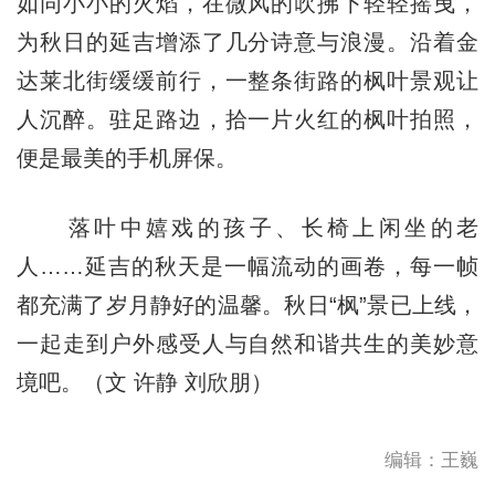
如同小小的火焰，在微风的吹拂下轻轻摇曳，
为秋日的延吉增添了几分诗意与浪漫。沿着金
达莱北街缓缓前行，一整条街路的枫叶景观让
人沉醉。驻足路边，拾一片火红的枫叶拍照，
便是最美的手机屏保。
落叶中嬉戏的孩子、长椅上闲坐的老
人……延吉的秋天是一幅流动的画卷，每一帧
都充满了岁月静好的温馨。秋日“枫”景已上线，
一起走到户外感受人与自然和谐共生的美妙意
境吧。（文 许静 刘欣朋）
编辑：王巍