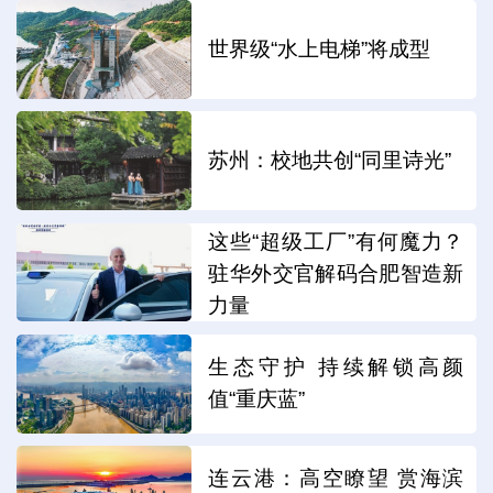
世界级“水上电梯”将成型
苏州：校地共创“同里诗光”
这些“超级工厂”有何魔力？
驻华外交官解码合肥智造新
力量
生态守护 持续解锁高颜
值“重庆蓝”
连云港：高空瞭望 赏海滨