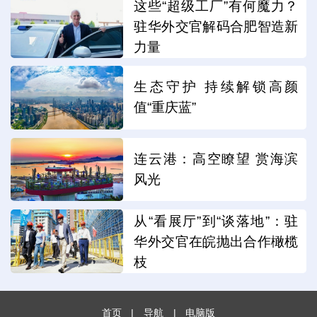
这些“超级工厂”有何魔力？
驻华外交官解码合肥智造新
力量
生态守护 持续解锁高颜
值“重庆蓝”
连云港：高空瞭望 赏海滨
风光
从“看展厅”到“谈落地”：驻
华外交官在皖抛出合作橄榄
枝
首页
|
导航
|
电脑版