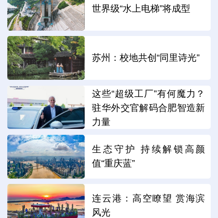
世界级“水上电梯”将成型
苏州：校地共创“同里诗光”
这些“超级工厂”有何魔力？
驻华外交官解码合肥智造新
力量
生态守护 持续解锁高颜
值“重庆蓝”
连云港：高空瞭望 赏海滨
风光