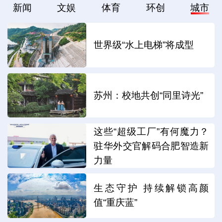
新闻
文娱
体育
环创
城市
世界级“水上电梯”将成型
苏州：校地共创“同里诗光”
这些“超级工厂”有何魔力？
驻华外交官解码合肥智造新
力量
生态守护 持续解锁高颜
值“重庆蓝”