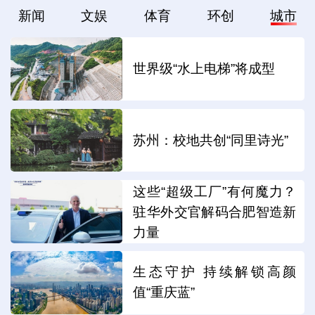
新闻
文娱
体育
环创
城市
世界级“水上电梯”将成型
苏州：校地共创“同里诗光”
这些“超级工厂”有何魔力？
驻华外交官解码合肥智造新
力量
生态守护 持续解锁高颜
值“重庆蓝”