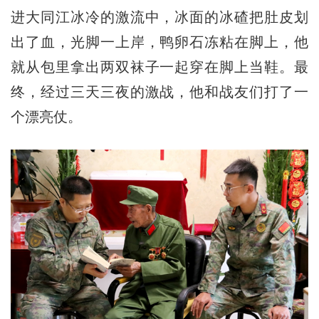
进大同江冰冷的激流中，冰面的冰碴把肚皮划
出了血，光脚一上岸，鸭卵石冻粘在脚上，他
就从包里拿出两双袜子一起穿在脚上当鞋。最
终，经过三天三夜的激战，他和战友们打了一
个漂亮仗。