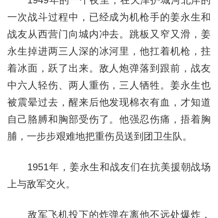
一次战斗过程中，已经成为机枪手的姜永生和
战友从西营门向城内冲去。跳板又窄又滑，姜
永生掉进两三人深的冰河里，他扛着机枪，拄
着冰面，跃了出来。敌人炮弹落到跟前，战友
中六人轻伤、两人重伤，三人牺牲。姜永生也
被震晕过去，醒来后他发现棉衣有血，才知道
自己胳膊和胸部受伤了。他强忍伤痛，捂着胸
脯，一步步艰难地把重伤员送到团卫生队。
1951年，姜永生和战友们在抗美援朝战场
上与敌军交火。
敌军飞机投下的炸弹在离他不远处爆炸，